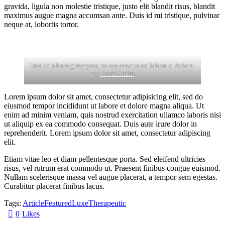
gravida, ligula non molestie tristique, justo elit blandit risus, blandit
maximus augue magna accumsan ante. Duis id mi tristique, pulvinar
neque at, lobortis tortor.
Stet clita kasd gubergren, no sea sanctus est labore et dolore.
By
Kevin Smith
Lorem ipsum dolor sit amet, consectetur adipisicing elit, sed do
eiusmod tempor incididunt ut labore et dolore magna aliqua. Ut
enim ad minim veniam, quis nostrud exercitation ullamco laboris nisi
ut aliquip ex ea commodo consequat. Duis aute irure dolor in
reprehenderit. Lorem ipsum dolor sit amet, consectetur adipiscing
elit.
Etiam vitae leo et diam pellentesque porta. Sed eleifend ultricies
risus, vel rutrum erat commodo ut. Praesent finibus congue euismod.
Nullam scelerisque massa vel augue placerat, a tempor sem egestas.
Curabitur placerat finibus lacus.
Tags:
Article
Featured
Luxe
Therapeutic
0
Likes