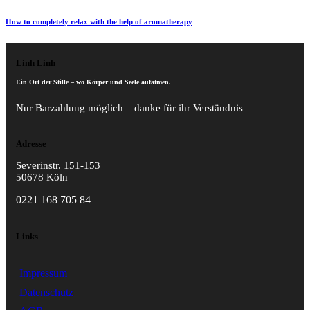
How to completely relax with the help of aromatherapy
Linh Linh
Ein Ort der Stille – wo Körper und Seele aufatmen.
Nur Barzahlung möglich – danke für ihr Verständnis
Adresse
Severinstr. 151-153
50678 Köln
0221 168 705 84
Links
Impressum
Datenschutz