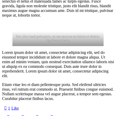
senectus et netus et malesuada fames ac turpis egestas. Fusce
gravida, ligula non molestie tristique, justo elit blandit risus, blandit
maximus augue magna accumsan ante. Duis id mi tristique, pulvinar
neque at, lobortis tortor.
Stet clita kasd gubergren, no sea sanctus est labore et dolore.
By
Kevin Smith
Lorem ipsum dolor sit amet, consectetur adipisicing elit, sed do
eiusmod tempor incididunt ut labore et dolore magna aliqua. Ut
enim ad minim veniam, quis nostrud exercitation ullamco laboris nisi
ut aliquip ex ea commodo consequat. Duis aute irure dolor in
reprehenderit. Lorem ipsum dolor sit amet, consectetur adipiscing
elit.
Etiam vitae leo et diam pellentesque porta. Sed eleifend ultricies
risus, vel rutrum erat commodo ut. Praesent finibus congue euismod.
Nullam scelerisque massa vel augue placerat, a tempor sem egestas.
Curabitur placerat finibus lacus.
1
Like